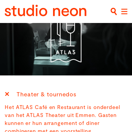
Theater & tournedos
Het ATLAS Café en Restaurant is onderdeel
van het ATLAS Theater uit Emmen. Gasten
kunnen er hun arrangement of diner
combineren met een voorstelling.